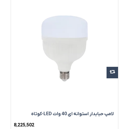
لامپ حبابدار استوانه اي 40 وات LED-کوتاه
8٬225٬502