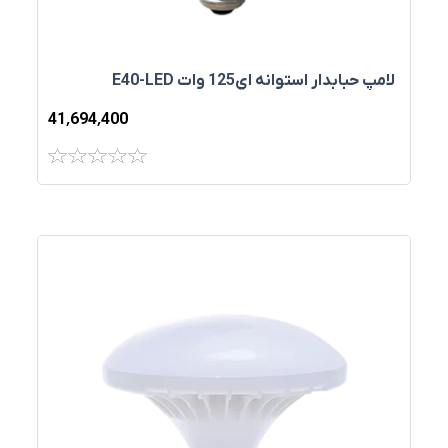
لامپ حبابدار استوانه اي125 وات E40-LED
41٬694٬400