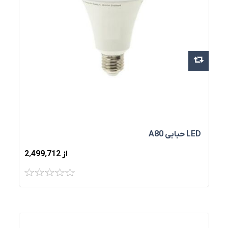
LED حبابی A80
از 2٬499٬712