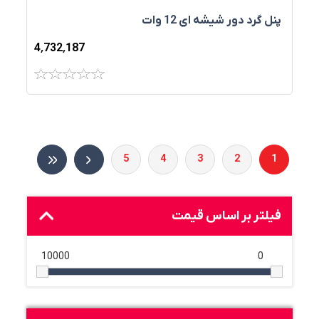
پنل گرد دور شيشه اي 12 وات
4٬732٬187
5
4
3
2
1
فیلتر بر اساس قیمت
10000
0