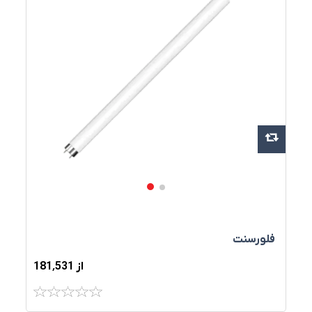
فلورسنت
از 181٬531